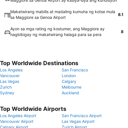
Maggiore sa Genoa Airport ay kasiya-siya ang kundisyon
Makatwirang mabilis at madaling kumuha ng kotse mula
8.1
sa Maggiore sa Genoa Airport
Ayon sa mga rating ng kostumer, ang Maggiore ay
8
nagbibigay ng makatwirang halaga para sa pera
Top Worldwide Destinations
Los Angeles
San Francisco
Vancouver
London
Las Vegas
Calgary
Zurich
Melbourne
Sydney
Auckland
Top Worldwide Airports
Los Angeles Airport
San Francisco Airport
Vancouver Airport
Las Vegas Airport
Calgary Airport
Zurich Airport