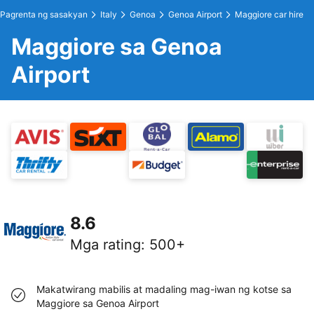
Pagrenta ng sasakyan
Italy
Genoa
Genoa Airport
Maggiore car hire
Maggiore sa Genoa
Airport
8.6
Mga rating
:
500+
Makatwirang mabilis at madaling mag-iwan ng kotse sa
Maggiore sa Genoa Airport