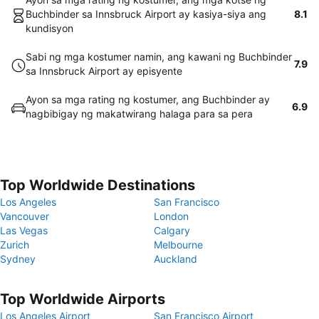
Buchbinder sa Innsbruck Airport ay kasiya-siya ang
8.1
kundisyon
Sabi ng mga kostumer namin, ang kawani ng Buchbinder
7.9
sa Innsbruck Airport ay episyente
Ayon sa mga rating ng kostumer, ang Buchbinder ay
6.9
nagbibigay ng makatwirang halaga para sa pera
Top Worldwide Destinations
Los Angeles
San Francisco
Vancouver
London
Las Vegas
Calgary
Zurich
Melbourne
Sydney
Auckland
Top Worldwide Airports
Los Angeles Airport
San Francisco Airport