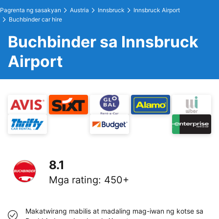
Pagrenta ng sasakyan
Austria
Innsbruck
Innsbruck Airport
Buchbinder car hire
Buchbinder sa Innsbruck
Airport
8.1
Mga rating
:
450+
Makatwirang mabilis at madaling mag-iwan ng kotse sa