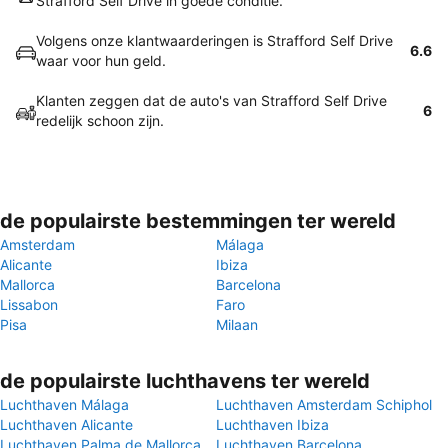
Strafford Self Drive in goede conditie.
Volgens onze klantwaarderingen is Strafford Self Drive
6.6
waar voor hun geld.
Klanten zeggen dat de auto's van Strafford Self Drive
6
redelijk schoon zijn.
de populairste bestemmingen ter wereld
Amsterdam
Málaga
Alicante
Ibiza
Mallorca
Barcelona
Lissabon
Faro
Pisa
Milaan
de populairste luchthavens ter wereld
Luchthaven Málaga
Luchthaven Amsterdam Schiphol
Luchthaven Alicante
Luchthaven Ibiza
Luchthaven Palma de Mallorca
Luchthaven Barcelona