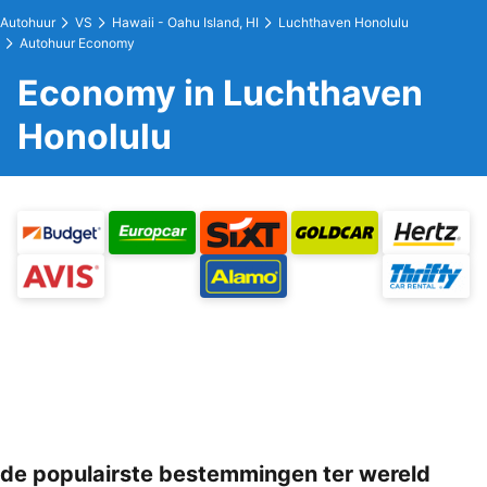
Autohuur
VS
Hawaii - Oahu Island, HI
Luchthaven Honolulu
Autohuur Economy
Economy in Luchthaven
Honolulu
de populairste bestemmingen ter wereld