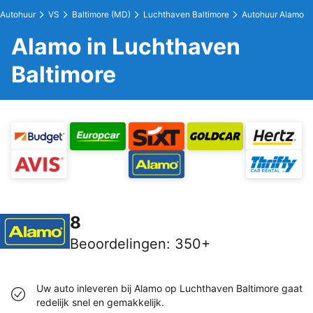
Autohuur
VS
Baltimore (MD)
Luchthaven Baltimore
Autohuur Alamo
Alamo in Luchthaven
Baltimore
8
Beoordelingen
:
350+
Uw auto inleveren bij Alamo op Luchthaven Baltimore gaat
redelijk snel en gemakkelijk.