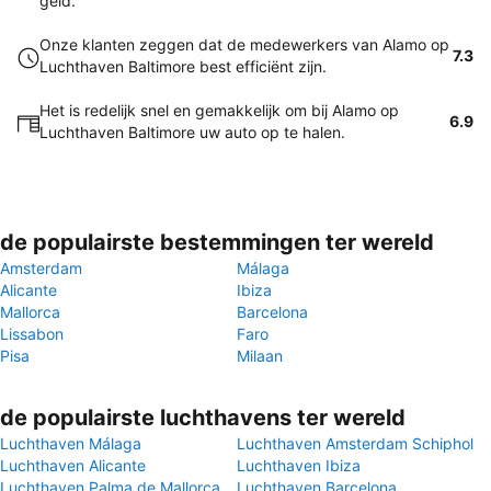
geld.
Onze klanten zeggen dat de medewerkers van Alamo op
7.3
Luchthaven Baltimore best efficiënt zijn.
Het is redelijk snel en gemakkelijk om bij Alamo op
6.9
Luchthaven Baltimore uw auto op te halen.
de populairste bestemmingen ter wereld
Amsterdam
Málaga
Alicante
Ibiza
Mallorca
Barcelona
Lissabon
Faro
Pisa
Milaan
de populairste luchthavens ter wereld
Luchthaven Málaga
Luchthaven Amsterdam Schiphol
Luchthaven Alicante
Luchthaven Ibiza
Luchthaven Palma de Mallorca
Luchthaven Barcelona