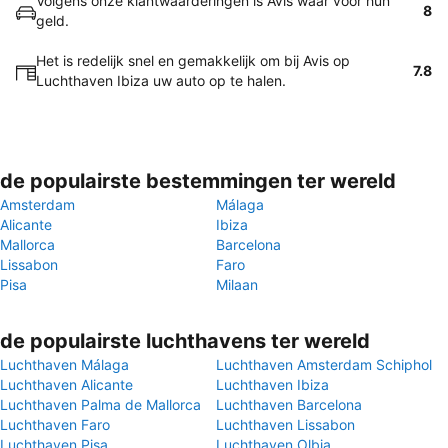
Volgens onze klantwaarderingen is Avis waar voor hun
8
geld.
Het is redelijk snel en gemakkelijk om bij Avis op
7.8
Luchthaven Ibiza uw auto op te halen.
de populairste bestemmingen ter wereld
Amsterdam
Málaga
Alicante
Ibiza
Mallorca
Barcelona
Lissabon
Faro
Pisa
Milaan
de populairste luchthavens ter wereld
Luchthaven Málaga
Luchthaven Amsterdam Schiphol
Luchthaven Alicante
Luchthaven Ibiza
Luchthaven Palma de Mallorca
Luchthaven Barcelona
Luchthaven Faro
Luchthaven Lissabon
Luchthaven Pisa
Luchthaven Olbia