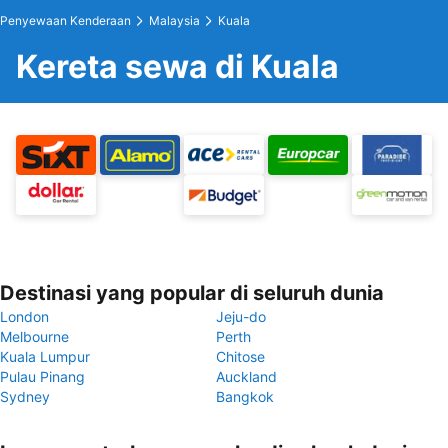
Penyewaan Kenderaan
Malaysia
Kuala
Kereta sewa di Kuala
Destinasi yang popular di seluruh dunia
London
Jeju-do
Melbourne
Perth
Kuala Lumpur
Chitose
Pulau Pinang
Auckland
Sydney
Bangkok