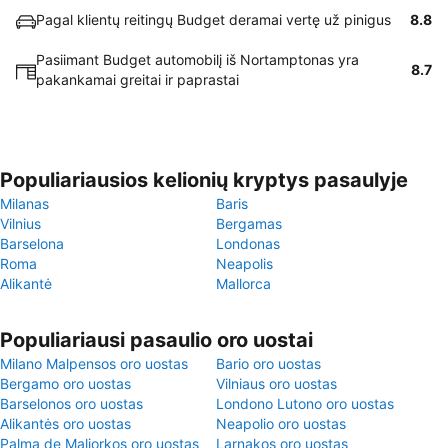
Pagal klientų reitingų Budget deramai vertę už pinigus
8.8
Pasiimant Budget automobilį iš Nortamptonas yra
8.7
pakankamai greitai ir paprastai
Populiariausios kelionių kryptys pasaulyje
Milanas
Baris
Vilnius
Bergamas
Barselona
Londonas
Roma
Neapolis
Alikantė
Mallorca
Populiariausi pasaulio oro uostai
Milano Malpensos oro uostas
Bario oro uostas
Bergamo oro uostas
Vilniaus oro uostas
Barselonos oro uostas
Londono Lutono oro uostas
Alikantės oro uostas
Neapolio oro uostas
Palma de Maljorkos oro uostas
Larnakos oro uostas