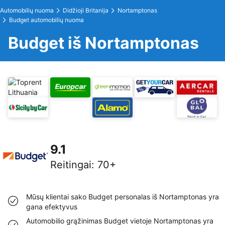
Automobilių nuoma
Didžioji Britanija
Nortamptonas
Budget automobilių nuoma
Budget iš Nortamptonas
9.1
Reitingai
:
70+
Mūsų klientai sako Budget personalas iš Nortamptonas yra
gana efektyvus
Automobilio grąžinimas Budget vietoje Nortamptonas yra