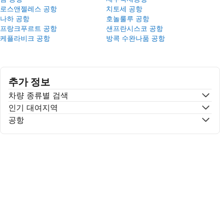
로스앤젤레스 공항
치토세 공항
나하 공항
호놀룰루 공항
프랑크푸르트 공항
샌프란시스코 공항
케플라비크 공항
방콕 수완나품 공항
추가 정보
차량 종류별 검색
인기 대여지역
공항