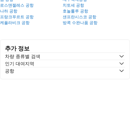
로스앤젤레스 공항
치토세 공항
나하 공항
호놀룰루 공항
프랑크푸르트 공항
샌프란시스코 공항
케플라비크 공항
방콕 수완나품 공항
추가 정보
차량 종류별 검색
인기 대여지역
공항