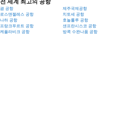
전 세계 최고의 공항
괌 공항
제주국제공항
로스앤젤레스 공항
치토세 공항
나하 공항
호놀룰루 공항
프랑크푸르트 공항
샌프란시스코 공항
케플라비크 공항
방콕 수완나품 공항