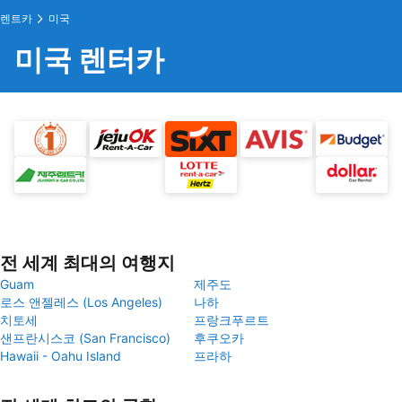
렌트카
미국
미국 렌터카
전 세계 최대의 여행지
Guam
제주도
로스 앤젤레스 (Los Angeles)
나하
치토세
프랑크푸르트
샌프란시스코 (San Francisco)
후쿠오카
Hawaii - Oahu Island
프라하