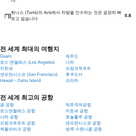
다.
튀니스 (Tunis)의 Avis에서 차량을 인수하는 것은 굉장히 빠
5.8
르고 쉽습니다
전 세계 최대의 여행지
Guam
제주도
로스 앤젤레스 (Los Angeles)
나하
치토세
프랑크푸르트
샌프란시스코 (San Francisco)
후쿠오카
Hawaii - Oahu Island
프라하
전 세계 최고의 공항
괌 공항
제주국제공항
로스앤젤레스 공항
치토세 공항
나하 공항
호놀룰루 공항
프랑크푸르트 공항
샌프란시스코 공항
케플라비크 공항
방콕 수완나품 공항