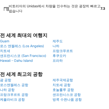
비토리아의 Unidas에서 차량을 인수하는 것은 굉장히 빠르고
7.3
쉽습니다
전 세계 최대의 여행지
Guam
제주도
로스 앤젤레스 (Los Angeles)
나하
치토세
프랑크푸르트
샌프란시스코 (San Francisco)
후쿠오카
Hawaii - Oahu Island
프라하
전 세계 최고의 공항
괌 공항
제주국제공항
로스앤젤레스 공항
치토세 공항
나하 공항
호놀룰루 공항
프랑크푸르트 공항
샌프란시스코 공항
케플라비크 공항
방콕 수완나품 공항