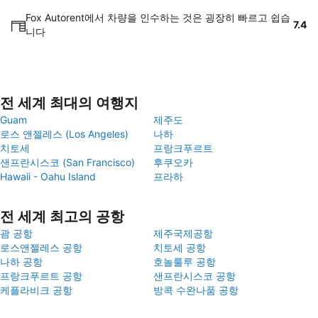
Fox Autorent에서 차량을 인수하는 것은 굉장히 빠르고 쉽습
7.4
니다
전 세계 최대의 여행지
Guam
제주도
로스 앤젤레스 (Los Angeles)
나하
치토세
프랑크푸르트
샌프란시스코 (San Francisco)
후쿠오카
Hawaii - Oahu Island
프라하
전 세계 최고의 공항
괌 공항
제주국제공항
로스앤젤레스 공항
치토세 공항
나하 공항
호놀룰루 공항
프랑크푸르트 공항
샌프란시스코 공항
케플라비크 공항
방콕 수완나품 공항