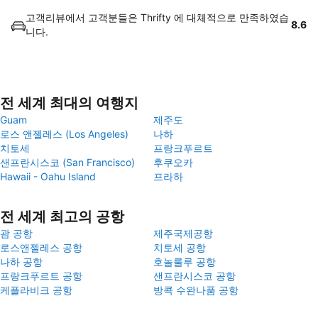
고객리뷰에서 고객분들은 Thrifty 에 대체적으로 만족하였습
8.6
니다.
전 세계 최대의 여행지
Guam
제주도
로스 앤젤레스 (Los Angeles)
나하
치토세
프랑크푸르트
샌프란시스코 (San Francisco)
후쿠오카
Hawaii - Oahu Island
프라하
전 세계 최고의 공항
괌 공항
제주국제공항
로스앤젤레스 공항
치토세 공항
나하 공항
호놀룰루 공항
프랑크푸르트 공항
샌프란시스코 공항
케플라비크 공항
방콕 수완나품 공항