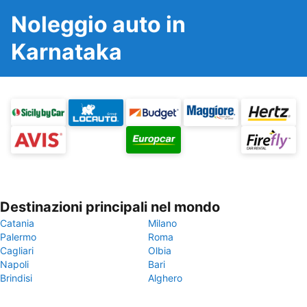
Noleggio auto in
Karnataka
Destinazioni principali nel mondo
Catania
Milano
Palermo
Roma
Cagliari
Olbia
Napoli
Bari
Brindisi
Alghero