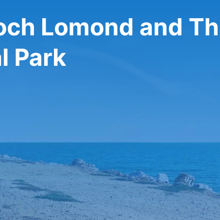
Loch Lomond and T
l Park