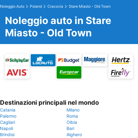
Noleggio Auto
Poland
Cracovia
Stare Miasto - Old Town
Noleggio auto in Stare
Miasto - Old Town
Destinazioni principali nel mondo
Catania
Milano
Palermo
Roma
Cagliari
Olbia
Napoli
Bari
Brindisi
Alghero