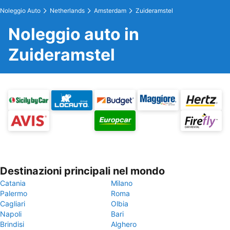
Noleggio Auto
Netherlands
Amsterdam
Zuideramstel
Noleggio auto in
Zuideramstel
Destinazioni principali nel mondo
Catania
Milano
Palermo
Roma
Cagliari
Olbia
Napoli
Bari
Brindisi
Alghero