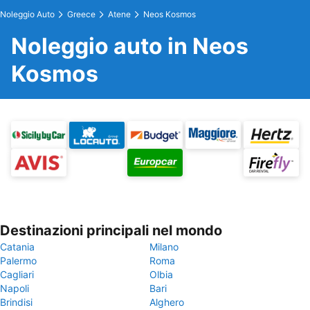
Noleggio Auto
Greece
Atene
Neos Kosmos
Noleggio auto in Neos
Kosmos
Destinazioni principali nel mondo
Catania
Milano
Palermo
Roma
Cagliari
Olbia
Napoli
Bari
Brindisi
Alghero