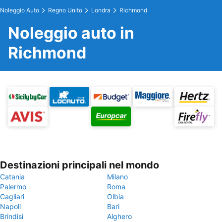
Noleggio Auto
Regno Unito
Londra
Richmond
Noleggio auto in
Richmond
Destinazioni principali nel mondo
Catania
Milano
Palermo
Roma
Cagliari
Olbia
Napoli
Bari
Brindisi
Alghero