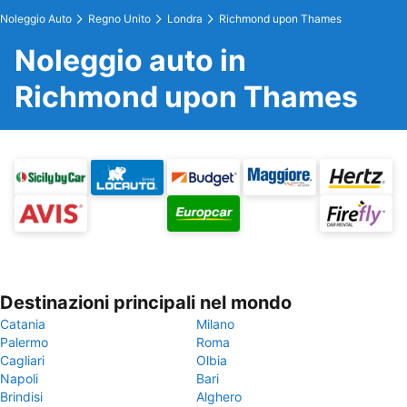
Noleggio Auto
Regno Unito
Londra
Richmond upon Thames
Noleggio auto in
Richmond upon Thames
Destinazioni principali nel mondo
Catania
Milano
Palermo
Roma
Cagliari
Olbia
Napoli
Bari
Brindisi
Alghero