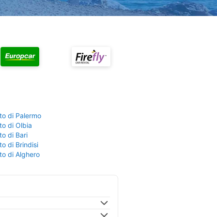
to di Palermo
o di Olbia
o di Bari
o di Brindisi
to di Alghero