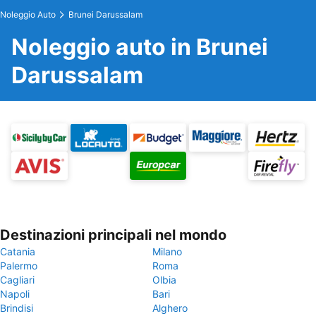
Noleggio Auto
Brunei Darussalam
Noleggio auto in Brunei
Darussalam
Destinazioni principali nel mondo
Catania
Milano
Palermo
Roma
Cagliari
Olbia
Napoli
Bari
Brindisi
Alghero