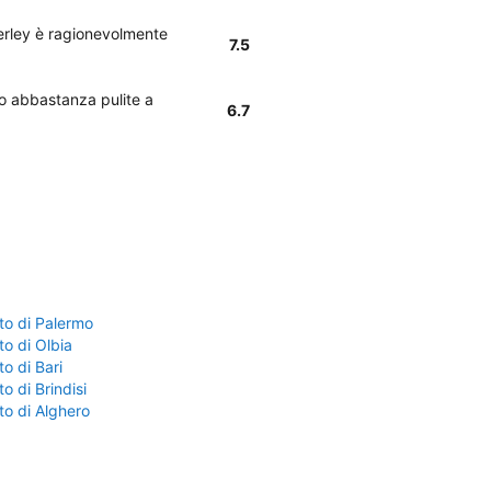
berley è ragionevolmente
7.5
no abbastanza pulite a
6.7
to di Palermo
o di Olbia
o di Bari
o di Brindisi
to di Alghero