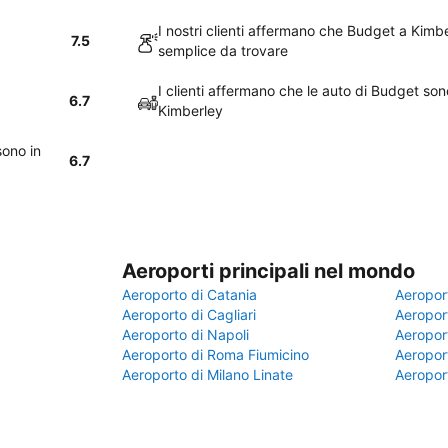
I nostri clienti affermano che Budget a Kim
7.5
semplice da trovare
I clienti affermano che le auto di Budget so
6.7
Kimberley
sono in
6.7
Aeroporti principali nel mondo
Aeroporto di Catania
Aeropor
Aeroporto di Cagliari
Aeroport
Aeroporto di Napoli
Aeroport
Aeroporto di Roma Fiumicino
Aeroport
Aeroporto di Milano Linate
Aeropor