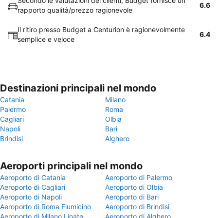
Secondo le valutazioni dei clienti, Budget fornisce un
6.6
rapporto qualità/prezzo ragionevole
Il ritiro presso Budget a Centurion è ragionevolmente
6.4
semplice e veloce
Destinazioni principali nel mondo
Catania
Milano
Palermo
Roma
Cagliari
Olbia
Napoli
Bari
Brindisi
Alghero
Aeroporti principali nel mondo
Aeroporto di Catania
Aeroporto di Palermo
Aeroporto di Cagliari
Aeroporto di Olbia
Aeroporto di Napoli
Aeroporto di Bari
Aeroporto di Roma Fiumicino
Aeroporto di Brindisi
Aeroporto di Milano Linate
Aeroporto di Alghero