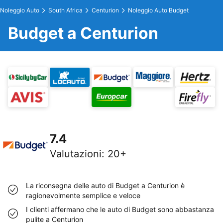
Noleggio Auto
South Africa
Centurion
Noleggio Auto Budget
Budget a Centurion
7.4
Valutazioni
:
20+
La riconsegna delle auto di Budget a Centurion è
ragionevolmente semplice e veloce
I clienti affermano che le auto di Budget sono abbastanza
pulite a Centurion