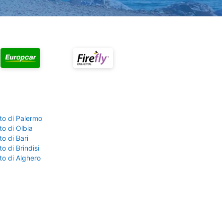
to di Palermo
o di Olbia
o di Bari
o di Brindisi
to di Alghero