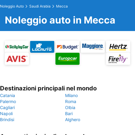
Noleggio Auto
Saudi Arabia
Mecca
Noleggio auto in Mecca
Destinazioni principali nel mondo
Catania
Milano
Palermo
Roma
Cagliari
Olbia
Napoli
Bari
Brindisi
Alghero