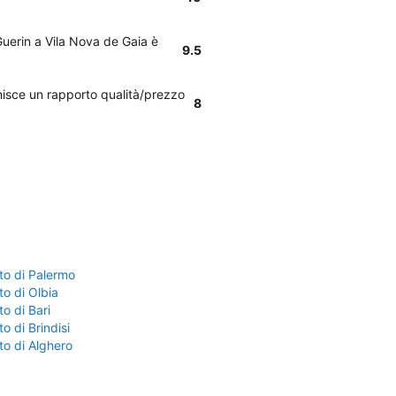
 Guerin a Vila Nova de Gaia è
9.5
rnisce un rapporto qualità/prezzo
8
to di Palermo
o di Olbia
o di Bari
o di Brindisi
to di Alghero