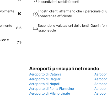
in condizioni soddisfacenti
nevolmente
I nostri clienti affermano che il personale di
10
abbastanza efficiente
volmente
Secondo le valutazioni dei clienti, Guerin fo
8.5
ragionevole
lice e
7.3
Aeroporti principali nel mondo
Aeroporto di Catania
Aeropor
Aeroporto di Cagliari
Aeroport
Aeroporto di Napoli
Aeroport
Aeroporto di Roma Fiumicino
Aeroport
Aeroporto di Milano Linate
Aeropor