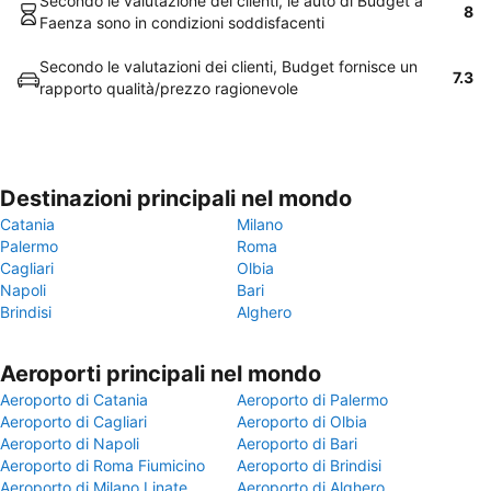
Secondo le valutazione dei clienti, le auto di Budget a
8
Faenza sono in condizioni soddisfacenti
Secondo le valutazioni dei clienti, Budget fornisce un
7.3
rapporto qualità/prezzo ragionevole
Destinazioni principali nel mondo
Catania
Milano
Palermo
Roma
Cagliari
Olbia
Napoli
Bari
Brindisi
Alghero
Aeroporti principali nel mondo
Aeroporto di Catania
Aeroporto di Palermo
Aeroporto di Cagliari
Aeroporto di Olbia
Aeroporto di Napoli
Aeroporto di Bari
Aeroporto di Roma Fiumicino
Aeroporto di Brindisi
Aeroporto di Milano Linate
Aeroporto di Alghero