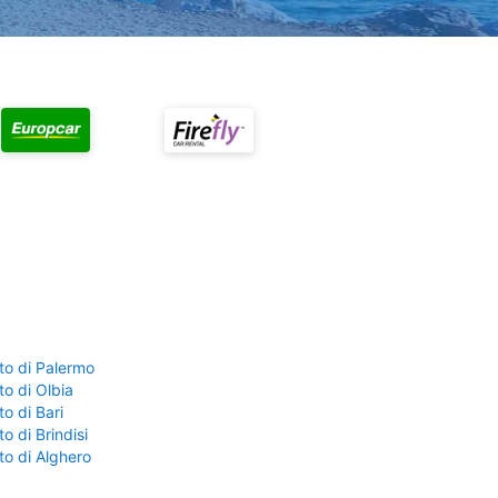
to di Palermo
o di Olbia
o di Bari
o di Brindisi
to di Alghero