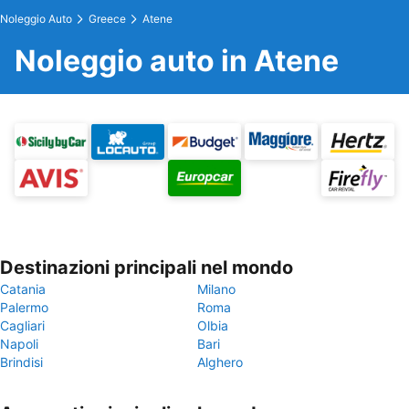
Noleggio Auto
Greece
Atene
Noleggio auto in Atene
Destinazioni principali nel mondo
Catania
Milano
Palermo
Roma
Cagliari
Olbia
Napoli
Bari
Brindisi
Alghero