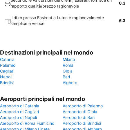
Secondo le valutazioni dei clienti, Easirent fornisce un
6.3
rapporto qualità/prezzo ragionevole
Il ritiro presso Easirent a Luton è ragionevolmente
6.3
semplice e veloce
Destinazioni principali nel mondo
Catania
Milano
Palermo
Roma
Cagliari
Olbia
Napoli
Bari
Brindisi
Alghero
Aeroporti principali nel mondo
Aeroporto di Catania
Aeroporto di Palermo
Aeroporto di Cagliari
Aeroporto di Olbia
Aeroporto di Napoli
Aeroporto di Bari
Aeroporto di Roma Fiumicino
Aeroporto di Brindisi
Aeroporto di Milano Linate
Aeroporto di Alghero