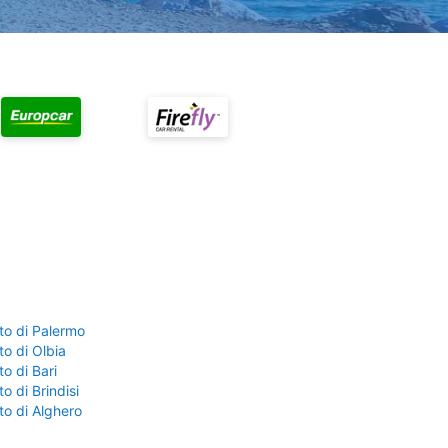
to di Palermo
o di Olbia
o di Bari
o di Brindisi
to di Alghero