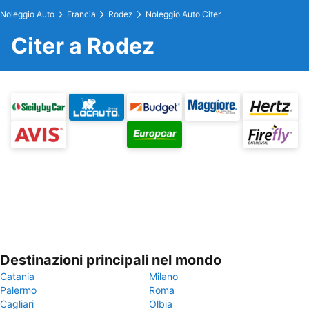
Noleggio Auto
Francia
Rodez
Noleggio Auto Citer
Citer a Rodez
Destinazioni principali nel mondo
Catania
Milano
Palermo
Roma
Cagliari
Olbia