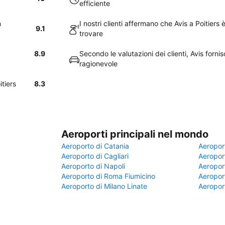
efficiente
n
I nostri clienti affermano che Avis a Poitier
9.1
trovare
8.9
Secondo le valutazioni dei clienti, Avis forn
ragionevole
itiers
8.3
Aeroporti principali nel mondo
Aeroporto di Catania
Aeropor
Aeroporto di Cagliari
Aeroport
Aeroporto di Napoli
Aeroport
Aeroporto di Roma Fiumicino
Aeroport
Aeroporto di Milano Linate
Aeropor