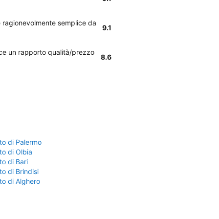
s è ragionevolmente semplice da
9.1
isce un rapporto qualità/prezzo
8.6
to di Palermo
o di Olbia
o di Bari
o di Brindisi
to di Alghero