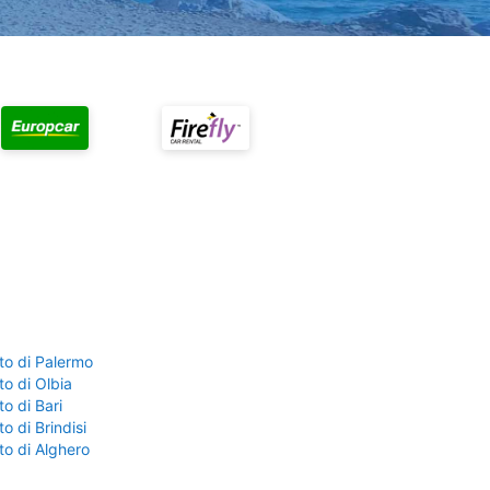
to di Palermo
o di Olbia
o di Bari
o di Brindisi
to di Alghero