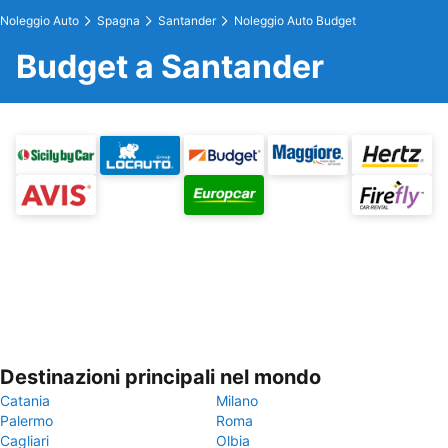
Noleggio Auto
Spagna
Santander
Noleggio Auto Budget
Budget a Santander
Destinazioni principali nel mondo
Catania
Milano
Palermo
Roma
Cagliari
Olbia