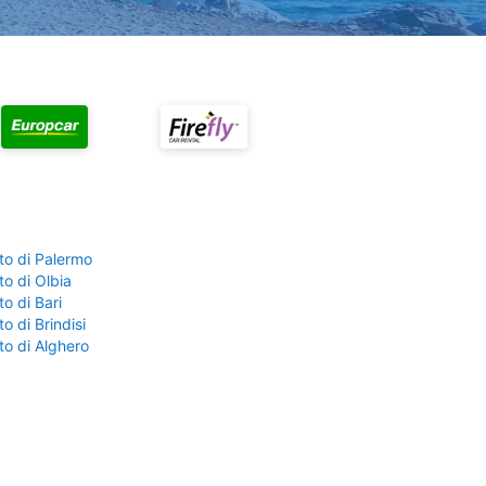
to di Palermo
o di Olbia
o di Bari
o di Brindisi
to di Alghero