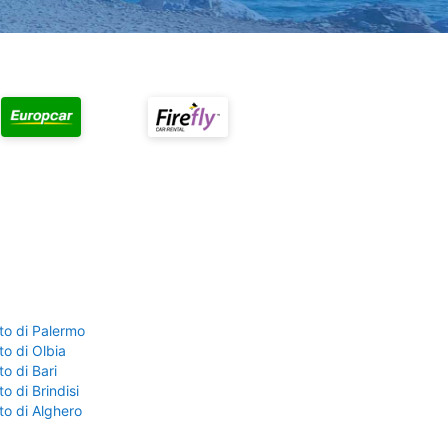
to di Palermo
o di Olbia
o di Bari
o di Brindisi
to di Alghero