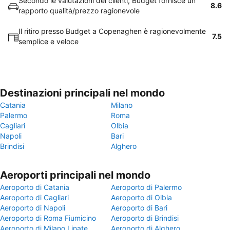
Secondo le valutazioni dei clienti, Budget fornisce un
8.6
rapporto qualità/prezzo ragionevole
Il ritiro presso Budget a Copenaghen è ragionevolmente
7.5
semplice e veloce
Destinazioni principali nel mondo
Catania
Milano
Palermo
Roma
Cagliari
Olbia
Napoli
Bari
Brindisi
Alghero
Aeroporti principali nel mondo
Aeroporto di Catania
Aeroporto di Palermo
Aeroporto di Cagliari
Aeroporto di Olbia
Aeroporto di Napoli
Aeroporto di Bari
Aeroporto di Roma Fiumicino
Aeroporto di Brindisi
Aeroporto di Milano Linate
Aeroporto di Alghero