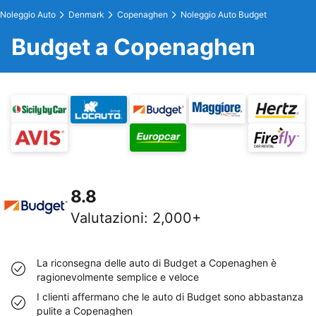
Noleggio Auto
Denmark
Copenaghen
Noleggio Auto Budget
Budget a Copenaghen
8.8
Valutazioni
:
2,000+
La riconsegna delle auto di Budget a Copenaghen è
ragionevolmente semplice e veloce
I clienti affermano che le auto di Budget sono abbastanza
pulite a Copenaghen