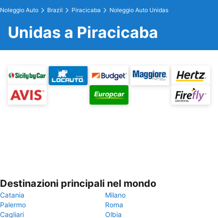
Noleggio Auto
Brazil
Piracicaba
Noleggio Auto Unidas
Unidas a Piracicaba
Destinazioni principali nel mondo
Catania
Milano
Palermo
Roma
Cagliari
Olbia