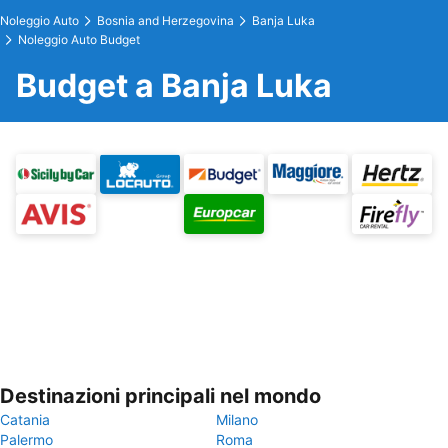
Noleggio Auto
Bosnia and Herzegovina
Banja Luka
Noleggio Auto Budget
Budget a Banja Luka
Destinazioni principali nel mondo
Catania
Milano
Palermo
Roma