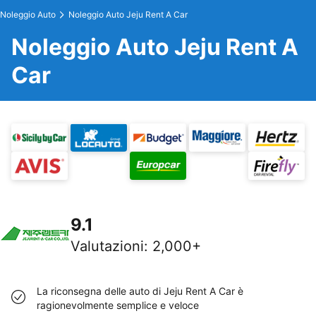
Noleggio Auto
Noleggio Auto Jeju Rent A Car
Noleggio Auto Jeju Rent A
Car
9.1
Valutazioni
:
2,000+
La riconsegna delle auto di Jeju Rent A Car è
ragionevolmente semplice e veloce