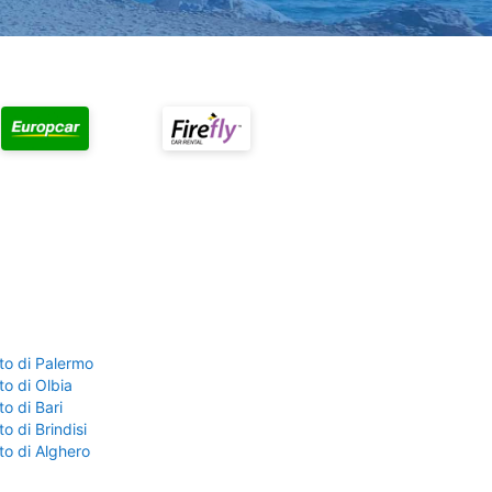
to di Palermo
o di Olbia
o di Bari
o di Brindisi
to di Alghero