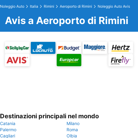
Noleggio Auto
Italia
Rimini
Aeroporto di Rimini
Noleggio Auto Avis
Avis a Aeroporto di Rimini
Destinazioni principali nel mondo
Catania
Milano
Palermo
Roma
Cagliari
Olbia