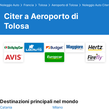
Noleggio Auto
Francia
Tolosa
Aeroporto di Tolosa
Noleggio Auto Citer
Citer a Aeroporto di
Tolosa
Destinazioni principali nel mondo
Catania
Milano