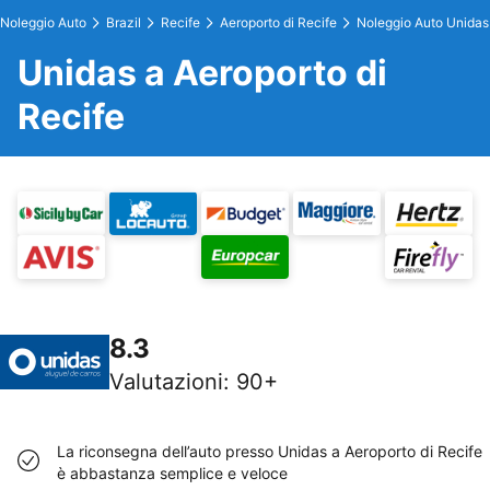
Noleggio Auto
Brazil
Recife
Aeroporto di Recife
Noleggio Auto Unidas
Unidas a Aeroporto di
Recife
8.3
Valutazioni
:
90+
La riconsegna dell’auto presso Unidas a Aeroporto di Recife
è abbastanza semplice e veloce