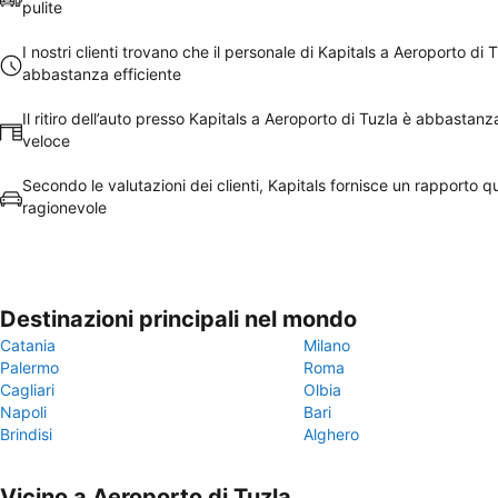
pulite
I nostri clienti trovano che il personale di Kapitals a Aeroporto di T
abbastanza efficiente
Il ritiro dell’auto presso Kapitals a Aeroporto di Tuzla è abbastan
veloce
Secondo le valutazioni dei clienti, Kapitals fornisce un rapporto q
ragionevole
Destinazioni principali nel mondo
Catania
Milano
Palermo
Roma
Cagliari
Olbia
Napoli
Bari
Brindisi
Alghero
Vicino a Aeroporto di Tuzla