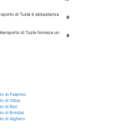
eroporto di Tuzla è abbastanza
9
 Aeroporto di Tuzla fornisce un
8
to di Palermo
o di Olbia
o di Bari
o di Brindisi
to di Alghero