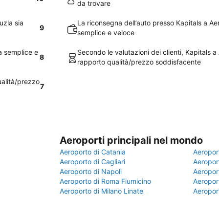
da trovare
uzla sia
La riconsegna dell’auto presso Kapitals a A
9
semplice e veloce
za semplice e
Secondo le valutazioni dei clienti, Kapitals a
8
rapporto qualità/prezzo soddisfacente
ualità/prezzo
7
Aeroporti principali nel mondo
Aeroporto di Catania
Aeropor
Aeroporto di Cagliari
Aeroport
Aeroporto di Napoli
Aeroport
Aeroporto di Roma Fiumicino
Aeroport
Aeroporto di Milano Linate
Aeropor