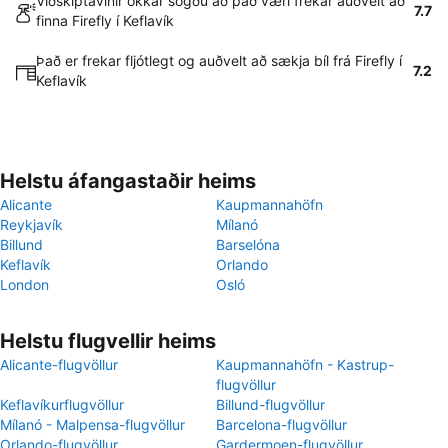
Viðskiptavinir okkar sögðu að það væri frekar auðvelt að
7.7
finna Firefly í Keflavík
Það er frekar fljótlegt og auðvelt að sækja bíl frá Firefly í
7.2
Keflavík
Helstu áfangastaðir heims
Alicante
Kaupmannahöfn
Reykjavík
Mílanó
Billund
Barselóna
Keflavík
Orlando
London
Osló
Helstu flugvellir heims
Alicante-flugvöllur
Kaupmannahöfn - Kastrup-
flugvöllur
Keflavíkurflugvöllur
Billund-flugvöllur
Mílanó - Malpensa-flugvöllur
Barcelona-flugvöllur
Orlando-flugvöllur
Gardermoen-flugvöllur