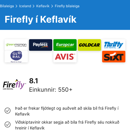
Bílaleiga
Iceland
Keflavík
Firefly bílaleiga
Firefly í Keflavík
8.1
Einkunnir
:
550+
Það er frekar fljótlegt og auðvelt að skila bíl frá Firefly í
Keflavík
Viðskiptavinir okkar segja að bíla frá Firefly séu nokkuð
hreinir í Keflavík