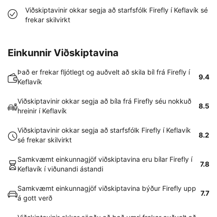
Viðskiptavinir okkar segja að starfsfólk Firefly í Keflavík sé
frekar skilvirkt
Einkunnir Viðskiptavina
Það er frekar fljótlegt og auðvelt að skila bíl frá Firefly í
9.4
Keflavík
Viðskiptavinir okkar segja að bíla frá Firefly séu nokkuð
8.5
hreinir í Keflavík
Viðskiptavinir okkar segja að starfsfólk Firefly í Keflavík
8.2
sé frekar skilvirkt
Samkvæmt einkunnagjöf viðskiptavina eru bílar Firefly í
7.8
Keflavík í viðunandi ástandi
Samkvæmt einkunnagjöf viðskiptavina býður Firefly upp
7.7
á gott verð